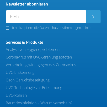
Newsletter abonnieren
Ich akzeptiere die Datenschutzbestimmungen. (
Link
)
Services & Produkte
Analyse von Hygieneproblemen
Coronavirus mit UVC-Strahlung abtöten
Vernebelung wirkt gegen das Coronavirus
UVC-Entkeimung
Ozon Geruchsbeseitigung
UVC-Technologie zur Entkeimung
UVC-Röhren
Raumdesinfektion – Warum vernebeln?