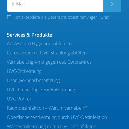
Ich akzeptiere die Datenschutzbestimmungen. (
Link
)
Services & Produkte
Analyse von Hygieneproblemen
Coronavirus mit UVC-Strahlung abtöten
Vernebelung wirkt gegen das Coronavirus
UVC-Entkeimung
Ozon Geruchsbeseitigung
UVC-Technologie zur Entkeimung
UVC-Röhren
Raumdesinfektion – Warum vernebeln?
Oberflächenentkeimung durch UVC-Desinfektion
Wasserentkeimung durch UVC-Desinfektion