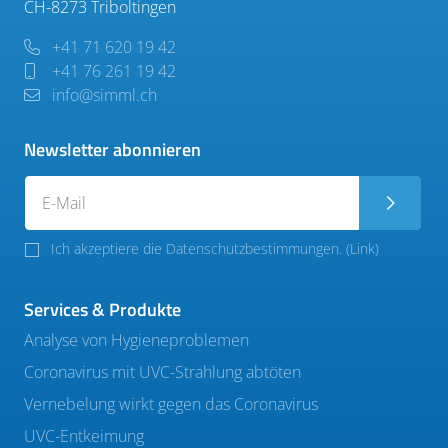
CH-8273 Triboltingen
+41 71 620 19 42
+41 76 261 19 42
info@simml.ch
Newsletter abonnieren
Ich akzeptiere die Datenschutzbestimmungen. (
Link
)
Services & Produkte
Analyse von Hygieneproblemen
Coronavirus mit UVC-Strahlung abtöten
Vernebelung wirkt gegen das Coronavirus
UVC-Entkeimung