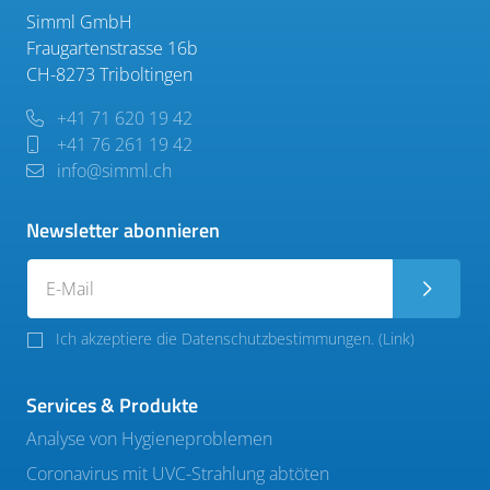
Simml GmbH
Fraugartenstrasse 16b
CH-8273 Triboltingen
+41 71 620 19 42
+41 76 261 19 42
info@simml.ch
Newsletter abonnieren
Ich akzeptiere die Datenschutzbestimmungen. (
Link
)
Services & Produkte
Analyse von Hygieneproblemen
Coronavirus mit UVC-Strahlung abtöten