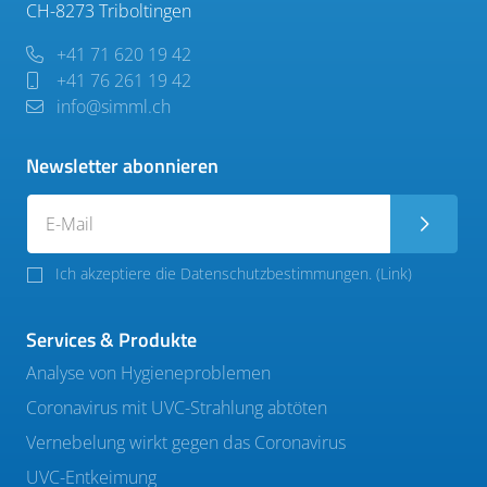
CH-8273 Triboltingen
+41 71 620 19 42
+41 76 261 19 42
info@simml.ch
Newsletter abonnieren
Ich akzeptiere die Datenschutzbestimmungen. (
Link
)
Services & Produkte
Analyse von Hygieneproblemen
Coronavirus mit UVC-Strahlung abtöten
Vernebelung wirkt gegen das Coronavirus
UVC-Entkeimung