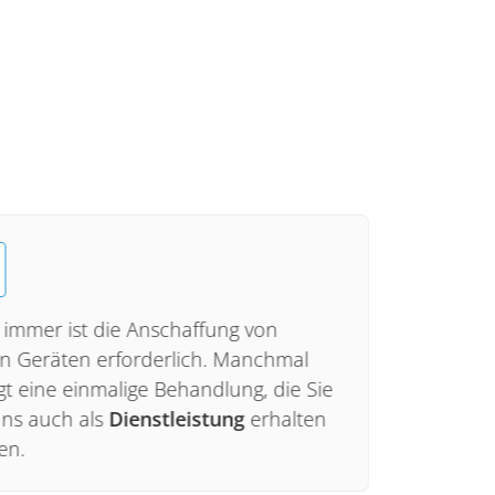
4
 immer ist die Anschaffung von
Sie pro
n Geräten erforderlich. Manchmal
Erfahr
t eine einmalige Behandlung, die Sie
und geb
uns auch als
Dienstleistung
erhalten
Tipp”.
en.