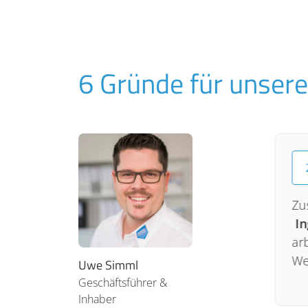
6 Gründe für unsere
1
Die Simml GmbH bietet Ihnen auf Ihren
Zu
Betrieb und Ihre Bedürfnisse
angepasste
In
Hygienelösungen
.
ar
We
Uwe Simml
Geschäftsführer &
Inhaber