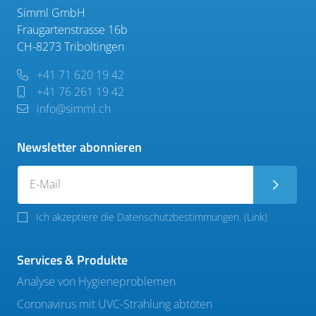
Simml GmbH
Fraugartenstrasse 16b
CH-8273 Triboltingen
+41 71 620 19 42
+41 76 261 19 42
info@simml.ch
Newsletter abonnieren
Ich akzeptiere die Datenschutzbestimmungen. (
Link
)
Services & Produkte
Analyse von Hygieneproblemen
Coronavirus mit UVC-Strahlung abtöten