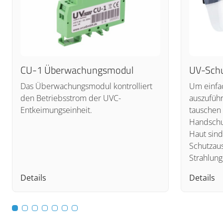
CU-1 Überwachungsmodul
UV-Sch
Das Überwachungsmodul kontrolliert
Um einfa
den Betriebsstrom der UVC-
auszufüh
Entkeimungseinheit.
tauschen 
Handschu
Haut sind
Schutzaus
Strahlung
Details
Details