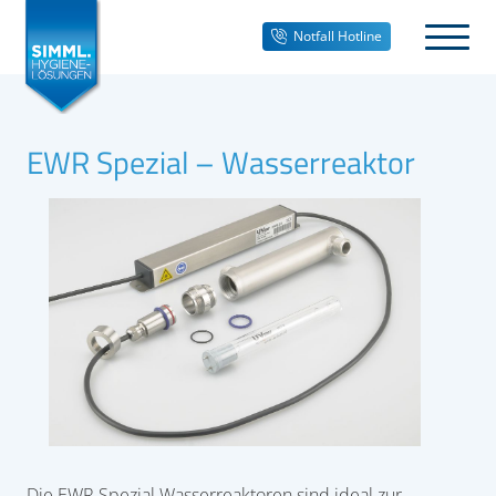
Notfall Hotline
EWR Spezial – Wasserreaktor
Die EWR Spezial Wasserreaktoren sind ideal zur