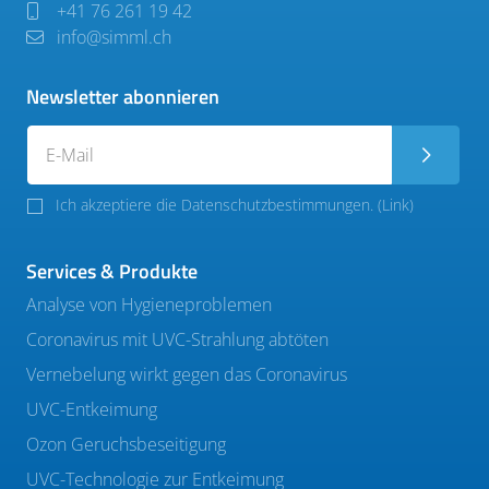
+41 76 261 19 42
info@simml.ch
Newsletter abonnieren
Ich akzeptiere die Datenschutzbestimmungen. (
Link
)
Services & Produkte
Analyse von Hygieneproblemen
Coronavirus mit UVC-Strahlung abtöten
Vernebelung wirkt gegen das Coronavirus
UVC-Entkeimung
Ozon Geruchsbeseitigung
UVC-Technologie zur Entkeimung