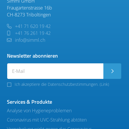
Simml GmbH
Fraugartenstrasse 16b
CH-8273 Triboltingen
+41 71 620 19 42
+41 76 261 19 42
info@simml.ch
Newsletter abonnieren
Ich akzeptiere die Datenschutzbestimmungen. (
Link
)
Services & Produkte
Analyse von Hygieneproblemen
Coronavirus mit UVC-Strahlung abtöten