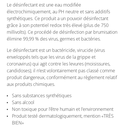
Le désinfectant est une eau modifiée
électrochimiquement, au PH neutre et sans additifs
synthétiques. Ce produit a un pouvoir désinfectant
grâce à son potentiel redox très élevé (plus de 750
millivolts). Ce procédé de désinfection par brumisation
élimine 99,99 % des virus, germes et bactéries.
Le désinfectant est un bactéricide, virucide (virus
enveloppés tels que les virus de la grippe et
coronavirus) qui agit contre les levures (moisissures,
candidoses); il n’est volontairement pas classé comme
produit dangereux, conformément au règlement relatif
aux produits chimiques.
Sans substances synthétiques
Sans alcool
Non toxique pour l’être humain et l’environnement
Produit testé dermatologiquement, mention «TRÈS
BIEN»