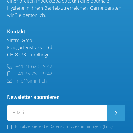
einer breiten Produktepalette, um eine optimale
Hygiene in Ihrem Betrieb zu erreichen. Gerne beraten
wir Sie persönlich.
Kontakt
Simml GmbH
Fraugartenstrasse 16b
CH-8273 Triboltingen
+41 71 620 19 42
+41 76 261 19 42
info@simml.ch
Newsletter abonnieren
Ich akzeptiere die Datenschutzbestimmungen. (
Link
)