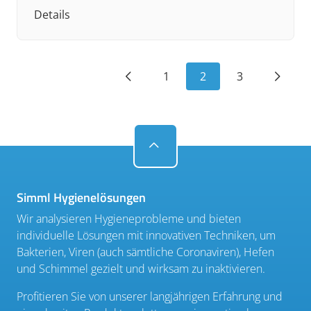
Details
S
1
2
3
de
Be
Simml Hygienelösungen
Wir analysieren Hygieneprobleme und bieten
individuelle Lösungen mit innovativen Techniken, um
Bakterien, Viren (auch sämtliche Coronaviren), Hefen
und Schimmel gezielt und wirksam zu inaktivieren.
Profitieren Sie von unserer langjährigen Erfahrung und