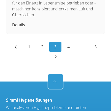
für den Einsatz in Lebensmittelbetrieben oder -
maschinen konzipiert und entkeimen Luft und
Oberflächen.
Details
S
1
2
3
4
…
6
de
Be
Simml Hygienelösungen
Wir analysieren Hygieneprobleme und bieten