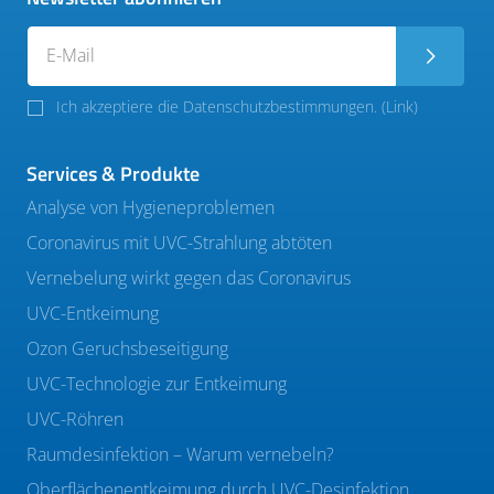
Ich akzeptiere die Datenschutzbestimmungen. (
Link
)
Services & Produkte
Analyse von Hygieneproblemen
Coronavirus mit UVC-Strahlung abtöten
Vernebelung wirkt gegen das Coronavirus
UVC-Entkeimung
Ozon Geruchsbeseitigung
UVC-Technologie zur Entkeimung
UVC-Röhren
Raumdesinfektion – Warum vernebeln?
Oberflächenentkeimung durch UVC-Desinfektion